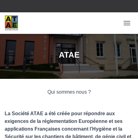
O
U
V
R
I
ATAE
R
/
F
E
R
M
Qui sommes nous ?
E
R
L
A
La Société ATAE a été créée pour répondre aux
N
exigences de la réglementation Européenne et ses
A
V
applications Françaises concernant l’Hygiène et la
I
Sécurité sur les chantiers de bâtiment, de génie civil et