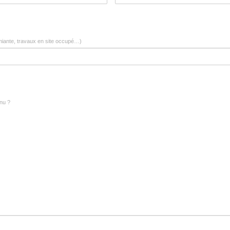
amiante, travaux en site occupé…)
nu ?