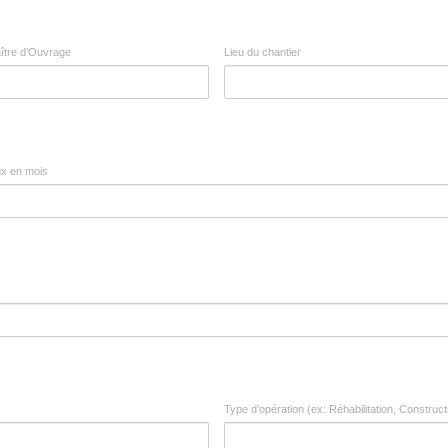
ître d’Ouvrage
Lieu du chantier
ux en mois
Type d’opération (ex: Réhabilitation, Constru